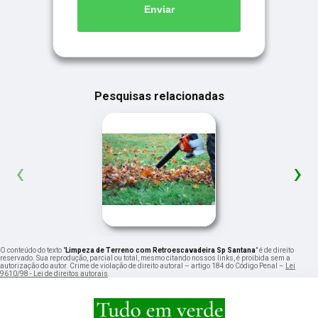
Enviar
Pesquisas relacionadas
‹
›
O conteúdo do texto "
Limpeza de Terreno com Retroescavadeira Sp Santana
" é de direito
reservado. Sua reprodução, parcial ou total, mesmo citando nossos links, é proibida sem a
autorização do autor. Crime de violação de direito autoral – artigo 184 do Código Penal –
Lei
9610/98 - Lei de direitos autorais
.