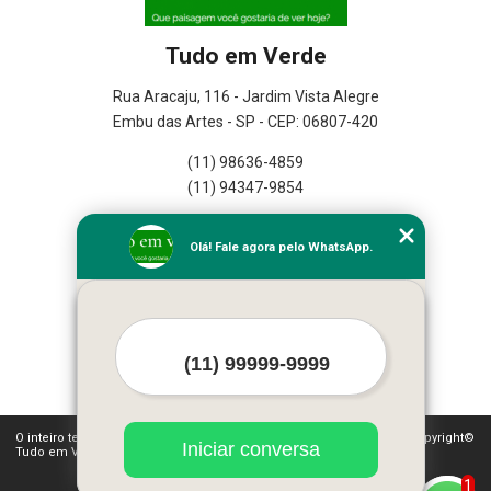
Tudo em Verde
Rua Aracaju, 116 - Jardim Vista Alegre
Embu das Artes - SP - CEP: 06807-420
(11) 98636-4859
(11) 94347-9854
Home
Olá! Fale agora pelo WhatsApp.
Empresa
Missão
Serviços
Contato
Mapa do site
Mais Serviços
O inteiro teor deste site está sujeito à proteção de direitos autorais. Copyright©
Iniciar conversa
Tudo em Verde (Lei 9610 de 19/02/1998)
1