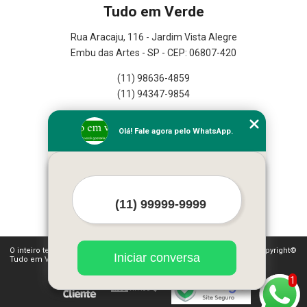
Tudo em Verde
Rua Aracaju, 116 - Jardim Vista Alegre
Embu das Artes - SP - CEP: 06807-420
(11) 98636-4859
(11) 94347-9854
Home
Olá! Fale agora pelo WhatsApp.
Empresa
Missão
Serviços
Contato
Mapa do site
Mais Serviços
O inteiro teor deste site está sujeito à proteção de direitos autorais. Copyright©
Iniciar conversa
Tudo em Verde (Lei 9610 de 19/02/1998)
1