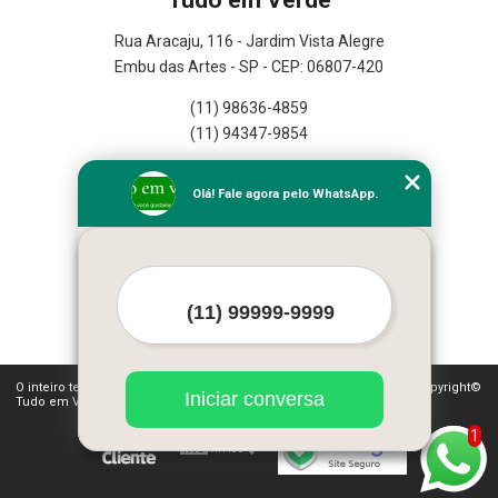
Rua Aracaju, 116 - Jardim Vista Alegre
Embu das Artes - SP - CEP: 06807-420
(11) 98636-4859
(11) 94347-9854
Home
Olá! Fale agora pelo WhatsApp.
Empresa
Missão
Serviços
Contato
Mapa do site
Mais Serviços
O inteiro teor deste site está sujeito à proteção de direitos autorais. Copyright©
Iniciar conversa
Tudo em Verde (Lei 9610 de 19/02/1998)
1