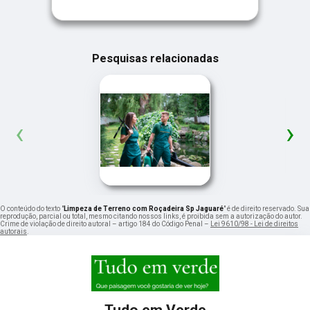
Pesquisas relacionadas
‹
›
O conteúdo do texto "
Limpeza de Terreno com Roçadeira Sp Jaguaré
" é de direito reservado. Sua
reprodução, parcial ou total, mesmo citando nossos links, é proibida sem a autorização do autor.
Crime de violação de direito autoral – artigo 184 do Código Penal –
Lei 9610/98 - Lei de direitos
autorais
.
Tudo em Verde