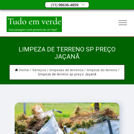
(11) 98636-4859
LIMPEZA DE TERRENO SP PREÇO
JAÇANÃ
Home
Serviços
limpezas de terrenos
limpeza do terreno
limpeza de terreno sp preço Jaçanã