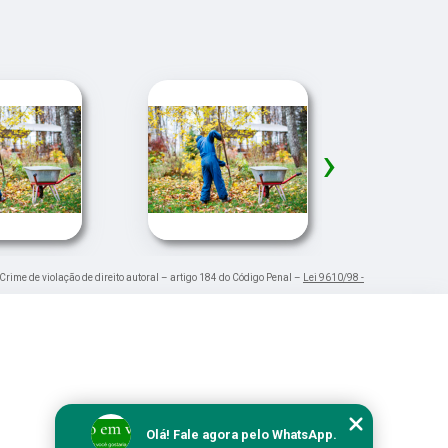
›
 Crime de violação de direito autoral – artigo 184 do Código Penal –
Lei 9610/98 -
Olá! Fale agora pelo WhatsApp.