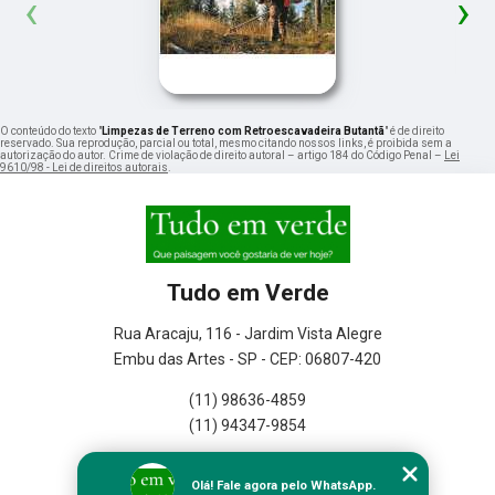
‹
›
O conteúdo do texto "
Limpezas de Terreno com Retroescavadeira Butantã
" é de direito
reservado. Sua reprodução, parcial ou total, mesmo citando nossos links, é proibida sem a
autorização do autor. Crime de violação de direito autoral – artigo 184 do Código Penal –
Lei
9610/98 - Lei de direitos autorais
.
Tudo em Verde
Rua Aracaju, 116 - Jardim Vista Alegre
Embu das Artes - SP - CEP: 06807-420
(11) 98636-4859
(11) 94347-9854
Home
Olá! Fale agora pelo WhatsApp.
Empresa