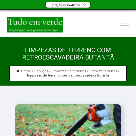
(11) 98636-4859
LIMPEZAS DE TERRENO COM
RETROESCAVADEIRA BUTANTÃ
Home
Serviços
limpezas de terrenos
limpeza terrenos
limpezas de terreno com retroescavadeira Butantã