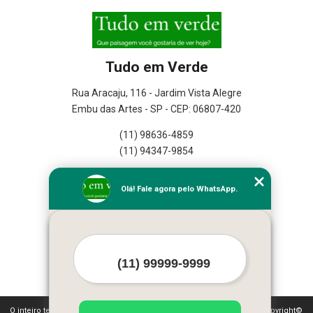
Tudo em Verde
Rua Aracaju, 116 - Jardim Vista Alegre
Embu das Artes - SP - CEP: 06807-420
(11) 98636-4859
(11) 94347-9854
Home
Olá! Fale agora pelo WhatsApp.
Empresa
Missão
Serviços
Contato
Mapa do site
Mais Serviços
O inteiro teor deste site está sujeito à proteção de direitos autorais. Copyright©