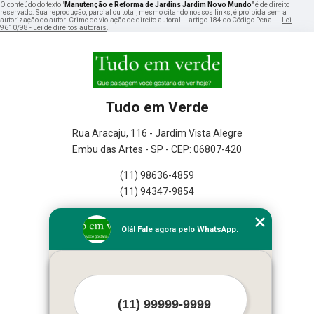
O conteúdo do texto "
Manutenção e Reforma de Jardins Jardim Novo Mundo
" é de direito
reservado. Sua reprodução, parcial ou total, mesmo citando nossos links, é proibida sem a
autorização do autor. Crime de violação de direito autoral – artigo 184 do Código Penal –
Lei
9610/98 - Lei de direitos autorais
.
Tudo em Verde
Rua Aracaju, 116 - Jardim Vista Alegre
Embu das Artes - SP - CEP: 06807-420
(11) 98636-4859
(11) 94347-9854
Home
Olá! Fale agora pelo WhatsApp.
Empresa
Missão
Serviços
Contato
Mapa do site