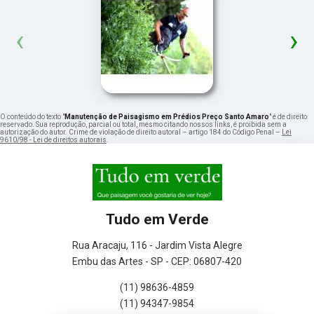
‹
›
O conteúdo do texto "
Manutenção de Paisagismo em Prédios Preço Santo Amaro
" é de direito
reservado. Sua reprodução, parcial ou total, mesmo citando nossos links, é proibida sem a
autorização do autor. Crime de violação de direito autoral – artigo 184 do Código Penal –
Lei
9610/98 - Lei de direitos autorais
.
Tudo em Verde
Rua Aracaju, 116 - Jardim Vista Alegre
Embu das Artes - SP - CEP: 06807-420
(11) 98636-4859
(11) 94347-9854