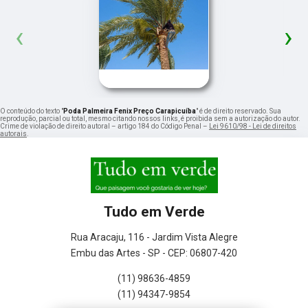
‹
›
O conteúdo do texto "
Poda Palmeira Fenix Preço Carapicuíba
" é de direito reservado. Sua
reprodução, parcial ou total, mesmo citando nossos links, é proibida sem a autorização do autor.
Crime de violação de direito autoral – artigo 184 do Código Penal –
Lei 9610/98 - Lei de direitos
autorais
.
Tudo em Verde
Rua Aracaju, 116 - Jardim Vista Alegre
Embu das Artes - SP - CEP: 06807-420
(11) 98636-4859
(11) 94347-9854