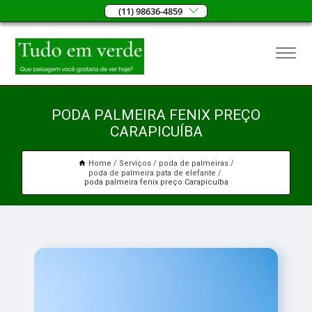
(11) 98636-4859
PODA PALMEIRA FENIX PREÇO
CARAPICUÍBA
Home
Serviços
poda de palmeiras
poda de palmeira pata de elefante
poda palmeira fenix preço Carapicuíba