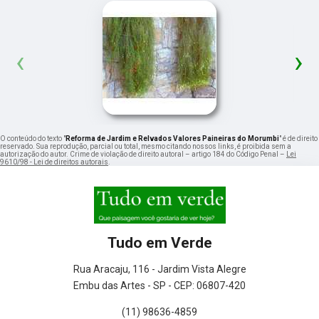
‹
›
O conteúdo do texto "
Reforma de Jardim e Relvados Valores Paineiras do Morumbi
" é de direito
reservado. Sua reprodução, parcial ou total, mesmo citando nossos links, é proibida sem a
autorização do autor. Crime de violação de direito autoral – artigo 184 do Código Penal –
Lei
9610/98 - Lei de direitos autorais
.
Tudo em Verde
Rua Aracaju, 116 - Jardim Vista Alegre
Embu das Artes - SP - CEP: 06807-420
(11) 98636-4859