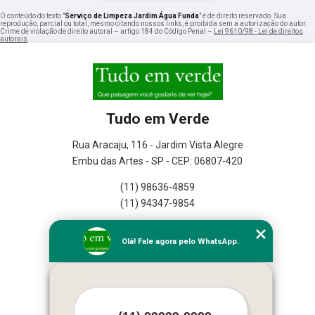
O conteúdo do texto "
Serviço de Limpeza Jardim Água Funda
" é de direito reservado. Sua
reprodução, parcial ou total, mesmo citando nossos links, é proibida sem a autorização do autor.
Crime de violação de direito autoral – artigo 184 do Código Penal –
Lei 9610/98 - Lei de direitos
autorais
.
Tudo em Verde
Rua Aracaju, 116 - Jardim Vista Alegre
Embu das Artes - SP - CEP: 06807-420
(11) 98636-4859
(11) 94347-9854
Home
Olá! Fale agora pelo WhatsApp.
Empresa
Missão
Serviços
Contato
Mapa do site