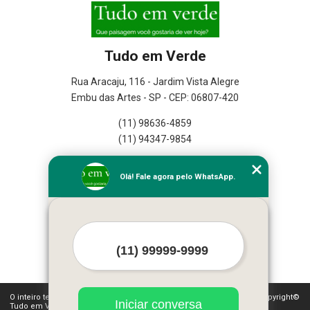
Tudo em Verde
Rua Aracaju, 116 - Jardim Vista Alegre
Embu das Artes - SP - CEP: 06807-420
(11) 98636-4859
(11) 94347-9854
Home
Olá! Fale agora pelo WhatsApp.
Empresa
Missão
Serviços
Contato
Mapa do site
Mais Serviços
O inteiro teor deste site está sujeito à proteção de direitos autorais. Copyright©
Iniciar conversa
Tudo em Verde (Lei 9610 de 19/02/1998)