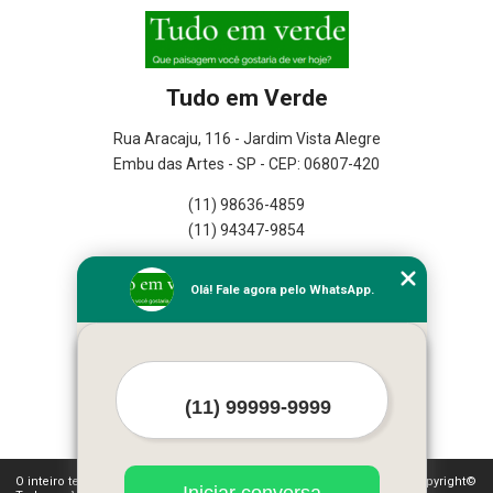
Tudo em Verde
Rua Aracaju, 116 - Jardim Vista Alegre
Embu das Artes - SP - CEP: 06807-420
(11) 98636-4859
(11) 94347-9854
Home
Olá! Fale agora pelo WhatsApp.
Empresa
Missão
Serviços
Contato
Mapa do site
Mais Serviços
O inteiro teor deste site está sujeito à proteção de direitos autorais. Copyright©