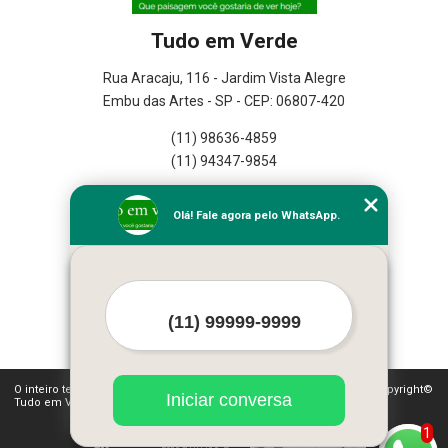
Tudo em Verde
Rua Aracaju, 116 - Jardim Vista Alegre
Embu das Artes - SP - CEP: 06807-420
(11) 98636-4859
(11) 94347-9854
Home
Olá! Fale agora pelo WhatsApp.
Empresa
Missão
Serviços
Contato
Mapa do site
Mais Serviços
O inteiro teor deste site está sujeito à proteção de direitos autorais. Copyright©
Iniciar conversa
Tudo em Verde (Lei 9610 de 19/02/1998)
1