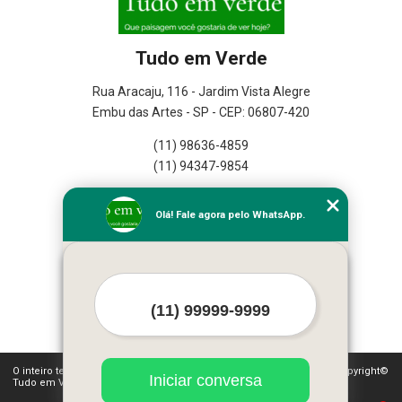
Tudo em Verde
Rua Aracaju, 116 - Jardim Vista Alegre
Embu das Artes - SP - CEP: 06807-420
(11) 98636-4859
(11) 94347-9854
Home
Olá! Fale agora pelo WhatsApp.
Empresa
Missão
Serviços
Contato
Mapa do site
Mais Serviços
O inteiro teor deste site está sujeito à proteção de direitos autorais. Copyright©
Iniciar conversa
Tudo em Verde (Lei 9610 de 19/02/1998)