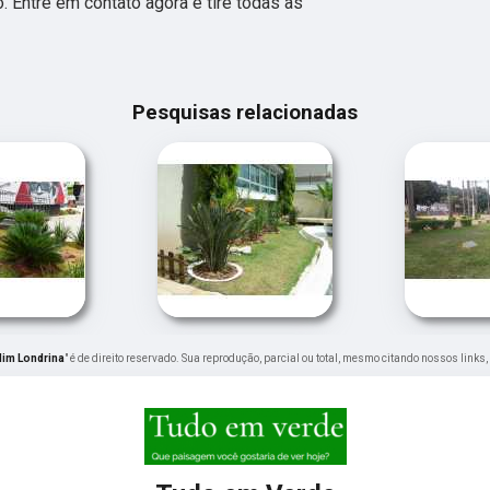
. Entre em contato agora e tire todas as
Pesquisas relacionadas
dim Londrina
" é de direito reservado. Sua reprodução, parcial ou total, mesmo citando nossos links,