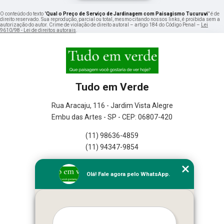
O conteúdo do texto "
Qual o Preço de Serviço de Jardinagem com Paisagismo Tucuruvi
" é de
direito reservado. Sua reprodução, parcial ou total, mesmo citando nossos links, é proibida sem a
autorização do autor. Crime de violação de direito autoral – artigo 184 do Código Penal –
Lei
9610/98 - Lei de direitos autorais
.
Tudo em Verde
Rua Aracaju, 116 - Jardim Vista Alegre
Embu das Artes - SP - CEP: 06807-420
(11) 98636-4859
(11) 94347-9854
Home
Olá! Fale agora pelo WhatsApp.
Empresa
Missão
Serviços
Contato
Mapa do site