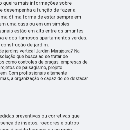
o queira mais informações sobre
ue desempenha a função de fazer a
uma ótima forma de estar sempre em
a em uma casa ou em um simples
sanais estão em alta entre os amantes
sa e dos famosos apartamentos verdes.
 construção de jardim.
e jardins vertical Jardim Marajoara? Na
solução que busca ao se tratar de
os como controles de pragas, empresas de
projetos de paisagismo, projeto
gem. Com profissionais altamente
rnas, a organização é capaz de se destacar
didas preventivas ou corretivas que
esença de insetos, roedores e outros
anos à saúde humana ou ao meio