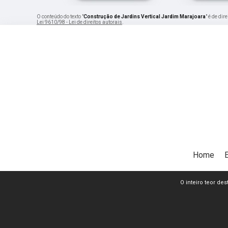
O conteúdo do texto "
Construção de Jardins Vertical Jardim Marajoara
" é de di
Lei 9610/98 - Lei de direitos autorais
.
Home
O inteiro teor de