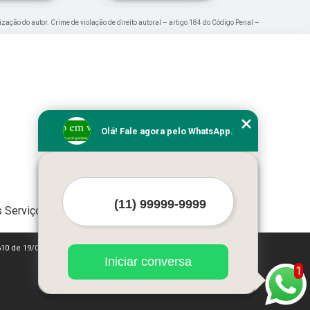
ização do autor. Crime de violação de direito autoral – artigo 184 do Código Penal –
Olá! Fale agora pelo WhatsApp.
 Serviços
610 de 19/02/1998)
Iniciar conversa
1