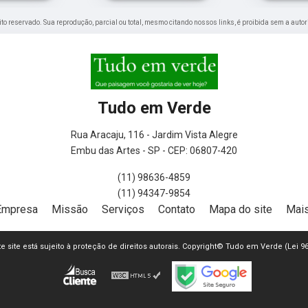
reito reservado. Sua reprodução, parcial ou total, mesmo citando nossos links, é proibida sem a autor
Tudo em Verde
Rua Aracaju, 116 - Jardim Vista Alegre
Embu das Artes - SP - CEP: 06807-420
(11) 98636-4859
(11) 94347-9854
Empresa
Missão
Serviços
Contato
Mapa do site
Mais
ste site está sujeito à proteção de direitos autorais. Copyright© Tudo em Verde (Lei 9