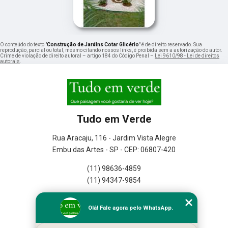
O conteúdo do texto "
Construção de Jardins Cotar Glicério
" é de direito reservado. Sua
reprodução, parcial ou total, mesmo citando nossos links, é proibida sem a autorização do autor.
Crime de violação de direito autoral – artigo 184 do Código Penal –
Lei 9610/98 - Lei de direitos
autorais
.
Tudo em Verde
Rua Aracaju, 116 - Jardim Vista Alegre
Embu das Artes - SP - CEP: 06807-420
(11) 98636-4859
(11) 94347-9854
Home
Olá! Fale agora pelo WhatsApp.
Empresa
Missão