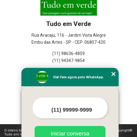
Tudo em Verde
Rua Aracaju, 116 - Jardim Vista Alegre
Embu das Artes - SP - CEP: 06807-420
(11) 98636-4859
(11) 94347-9854
Home
Olá! Fale agora pelo WhatsApp.
Empresa
Missão
Serviços
Contato
Mapa do site
Mais Serviços
O inteiro teor deste site está sujeito à proteção de direitos autorais. Copyright©
Iniciar conversa
Tudo em Verde (Lei 9610 de 19/02/1998)