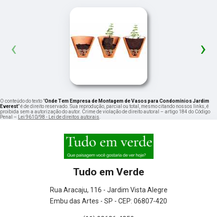
‹
›
O conteúdo do texto "
Onde Tem Empresa de Montagem de Vasos para Condomínios Jardim
Everest
" é de direito reservado. Sua reprodução, parcial ou total, mesmo citando nossos links, é
proibida sem a autorização do autor. Crime de violação de direito autoral – artigo 184 do Código
Penal –
Lei 9610/98 - Lei de direitos autorais
.
Tudo em Verde
Rua Aracaju, 116 - Jardim Vista Alegre
Embu das Artes - SP - CEP: 06807-420