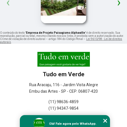
‹
›
O conteúdo do texto "
Empresa de Projeto Paisagismo Alphaville
" é de direito reservado. Sua
reprodução, parcial ou total, mesmo citando nossos links, é proibida sem a autorização do autor.
Crime de violação de direito autoral – artigo 184 do Código Penal –
Lei 9610/98 - Lei de direitos
autorais
.
Tudo em Verde
Rua Aracaju, 116 - Jardim Vista Alegre
Embu das Artes - SP - CEP: 06807-420
(11) 98636-4859
(11) 94347-9854
Home
Olá! Fale agora pelo WhatsApp.
Empresa