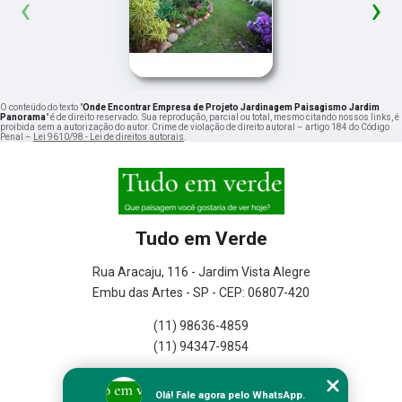
‹
›
O conteúdo do texto "
Onde Encontrar Empresa de Projeto Jardinagem Paisagismo Jardim
Panorama
" é de direito reservado. Sua reprodução, parcial ou total, mesmo citando nossos links, é
proibida sem a autorização do autor. Crime de violação de direito autoral – artigo 184 do Código
Penal –
Lei 9610/98 - Lei de direitos autorais
.
Tudo em Verde
Rua Aracaju, 116 - Jardim Vista Alegre
Embu das Artes - SP - CEP: 06807-420
(11) 98636-4859
(11) 94347-9854
Home
Olá! Fale agora pelo WhatsApp.
Empresa