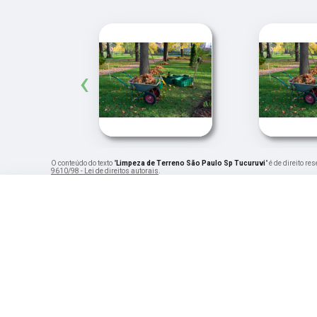
‹
O conteúdo do texto "
Limpeza de Terreno São Paulo Sp Tucuruvi
" é de direito r
9610/98 - Lei de direitos autorais
.