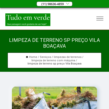
(11) 98636-4859
LIMPEZA DE TERRENO SP PREÇO VILA
BOAÇAVA
Home
Serviços
limpezas de terrenos
limpeza de terreno com máquina
limpeza de terreno sp preço Vila Boaçava