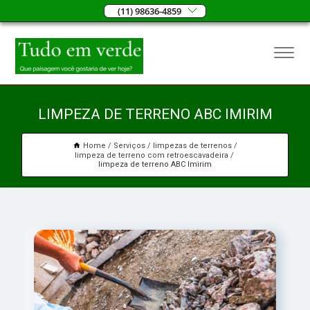
(11) 98636-4859
LIMPEZA DE TERRENO ABC IMIRIM
Home
Serviços
limpezas de terrenos
limpeza de terreno com retroescavadeira
limpeza de terreno ABC Imirim