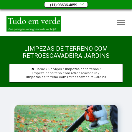
(11) 98636-4859
LIMPEZAS DE TERRENO COM
RETROESCAVADEIRA JARDINS
Home
Serviços
limpezas de terrenos
limpeza de terreno com retroescavadeira
limpezas de terreno com retroescavadeira Jardins