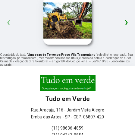
‹
›
O conteúdo do texto "
Limpezas de Terrenos Preço Vila Tramontano
" é de direito reservado. Sua
reprodução, parcial ou total, mesmo citando nossos links, é proibida sem a autorização do autor.
Crime de violação de direito autoral – artigo 184 do Código Penal –
Lei 9610/98 - Lei de direitos
autorais
.
Tudo em Verde
Rua Aracaju, 116 - Jardim Vista Alegre
Embu das Artes - SP - CEP: 06807-420
(11) 98636-4859
(11) 94347-9854