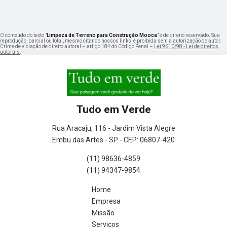
O conteúdo do texto "
Limpeza de Terreno para Construção Mooca
" é de direito reservado. Sua
reprodução, parcial ou total, mesmo citando nossos links, é proibida sem a autorização do autor.
Crime de violação de direito autoral – artigo 184 do Código Penal –
Lei 9610/98 - Lei de direitos
autorais
.
Tudo em Verde
Rua Aracaju, 116 - Jardim Vista Alegre
Embu das Artes - SP - CEP: 06807-420
(11) 98636-4859
(11) 94347-9854
Home
Empresa
Missão
Serviços