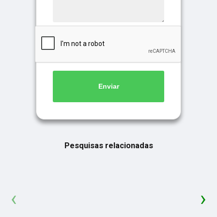
Enviar
Pesquisas relacionadas
‹
›