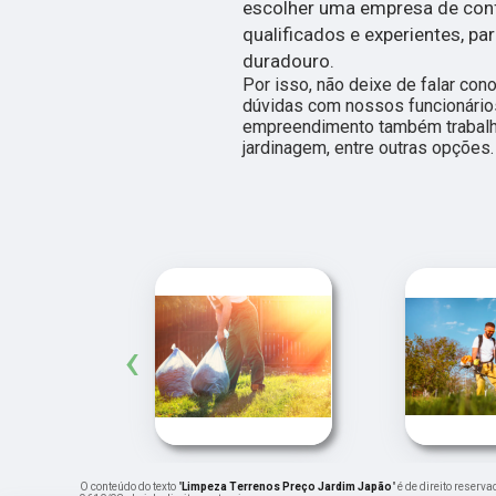
escolher uma empresa de confi
qualificados e experientes, pa
duradouro.
Por isso, não deixe de falar co
dúvidas com nossos funcionários
empreendimento também trabalh
jardinagem, entre outras opções.
‹
O conteúdo do texto "
Limpeza Terrenos Preço Jardim Japão
" é de direito reser