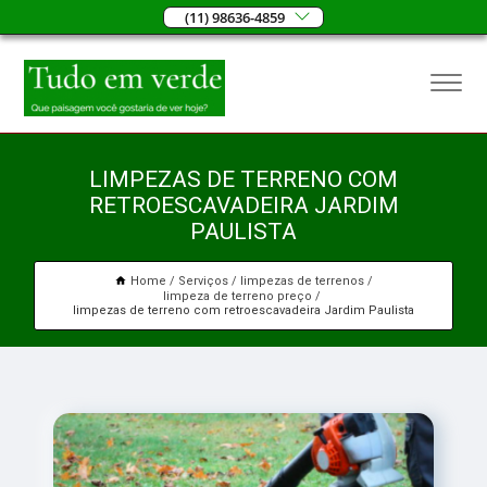
(11) 98636-4859
LIMPEZAS DE TERRENO COM
RETROESCAVADEIRA JARDIM
PAULISTA
Home
Serviços
limpezas de terrenos
limpeza de terreno preço
limpezas de terreno com retroescavadeira Jardim Paulista