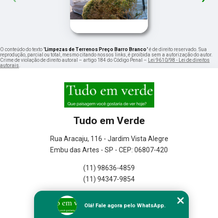
O conteúdo do texto "
Limpezas de Terrenos Preço Barro Branco
" é de direito reservado. Sua
reprodução, parcial ou total, mesmo citando nossos links, é proibida sem a autorização do autor.
Crime de violação de direito autoral – artigo 184 do Código Penal –
Lei 9610/98 - Lei de direitos
autorais
.
Tudo em Verde
Rua Aracaju, 116 - Jardim Vista Alegre
Embu das Artes - SP - CEP: 06807-420
(11) 98636-4859
(11) 94347-9854
Home
Olá! Fale agora pelo WhatsApp.
Empresa