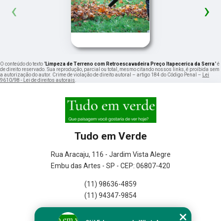
‹
›
O conteúdo do texto "
Limpeza de Terreno com Retroescavadeira Preço Itapecerica da Serra
" é
de direito reservado. Sua reprodução, parcial ou total, mesmo citando nossos links, é proibida sem
a autorização do autor. Crime de violação de direito autoral – artigo 184 do Código Penal –
Lei
9610/98 - Lei de direitos autorais
.
Tudo em Verde
Rua Aracaju, 116 - Jardim Vista Alegre
Embu das Artes - SP - CEP: 06807-420
(11) 98636-4859
(11) 94347-9854
Home