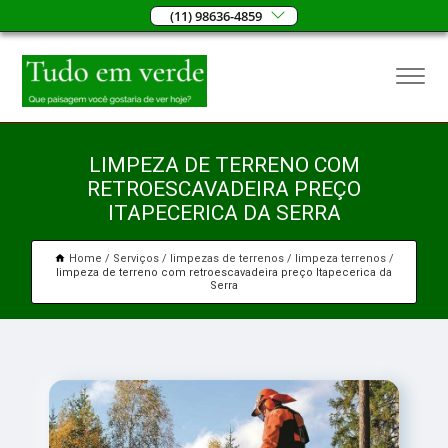
(11) 98636-4859
LIMPEZA DE TERRENO COM
RETROESCAVADEIRA PREÇO
ITAPECERICA DA SERRA
Home
Serviços
limpezas de terrenos
limpeza terrenos
limpeza de terreno com retroescavadeira preço Itapecerica da
Serra