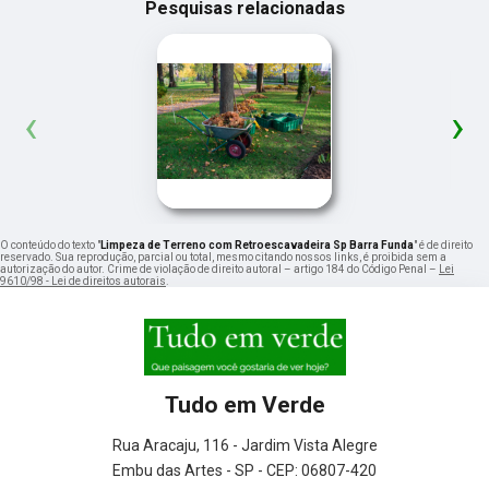
Pesquisas relacionadas
‹
›
O conteúdo do texto "
Limpeza de Terreno com Retroescavadeira Sp Barra Funda
" é de direito
reservado. Sua reprodução, parcial ou total, mesmo citando nossos links, é proibida sem a
autorização do autor. Crime de violação de direito autoral – artigo 184 do Código Penal –
Lei
9610/98 - Lei de direitos autorais
.
Tudo em Verde
Rua Aracaju, 116 - Jardim Vista Alegre
Embu das Artes - SP - CEP: 06807-420