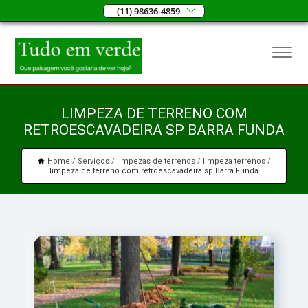
(11) 98636-4859
LIMPEZA DE TERRENO COM
RETROESCAVADEIRA SP BARRA FUNDA
Home
Serviços
limpezas de terrenos
limpeza terrenos
limpeza de terreno com retroescavadeira sp Barra Funda