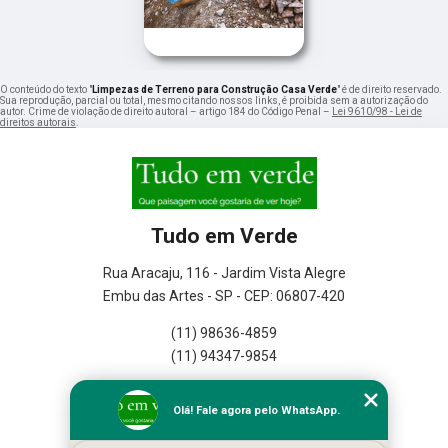
O conteúdo do texto "
Limpezas de Terreno para Construção Casa Verde
" é de direito reservado.
Sua reprodução, parcial ou total, mesmo citando nossos links, é proibida sem a autorização do
autor. Crime de violação de direito autoral – artigo 184 do Código Penal –
Lei 9610/98 - Lei de
direitos autorais
.
Tudo em Verde
Rua Aracaju, 116 - Jardim Vista Alegre
Embu das Artes - SP - CEP: 06807-420
(11) 98636-4859
(11) 94347-9854
Home
Olá! Fale agora pelo WhatsApp.
Empresa
Missão