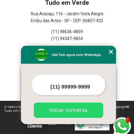
Tudo em Verde
Rua Aracaju, 116 - Jardim Vista Alegre
Embu das Artes - SP - CEP: 06807-420
(11) 98636-4859
(11) 94347-9854
Home
Olá! Fale agora pelo WhatsApp.
Empresa
Missão
Serviços
Contato
Mapa do site
Mais Serviços
O inteiro teor deste site está sujeito à proteção de direitos autorais. Copyright©
Iniciar conversa
Tudo em Verde (Lei 9610 de 19/02/1998)
1