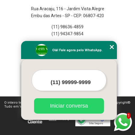
Rua Aracaju, 116 - Jardim Vista Alegre
Embu das Artes - SP - CEP: 06807-420
(11) 98636-4859
(11) 94347-9854
Home
Olá! Fale agora pelo WhatsApp.
Empresa
Missão
Serviços
Contato
Mapa do site
Mais Serviços
O inteiro teor deste site está sujeito à proteção de direitos autorais. Copyright©
Iniciar conversa
Tudo em Verde (Lei 9610 de 19/02/1998)
1