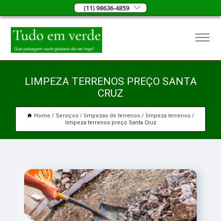
(11) 98636-4859
LIMPEZA TERRENOS PREÇO SANTA
CRUZ
Home
Serviços
limpezas de terrenos
limpeza terrenos
limpeza terrenos preço Santa Cruz