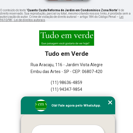
O conteúdo do texto "
Quanto Custa Reforma de Jardim em Condomínios Zona Norte
" é de
direito reservado. Sua reprodução, parcial ou total, mesmo citando nossos links, é proibida sem a
autorização do autor. Crime de violação de direito autoral – artigo 184 do Código Penal –
Lei
9610/98 - Lei de direitos autorais
.
Tudo em Verde
Rua Aracaju, 116 - Jardim Vista Alegre
Embu das Artes - SP - CEP: 06807-420
(11) 98636-4859
(11) 94347-9854
Home
Olá! Fale agora pelo WhatsApp.
Empresa
Missão
Serviços
Contato