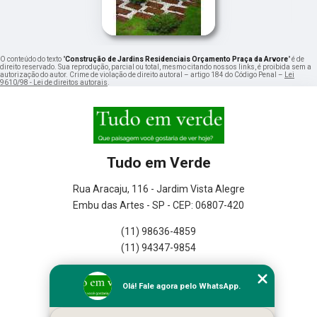
O conteúdo do texto "
Construção de Jardins Residenciais Orçamento Praça da Arvore
" é de
direito reservado. Sua reprodução, parcial ou total, mesmo citando nossos links, é proibida sem a
autorização do autor. Crime de violação de direito autoral – artigo 184 do Código Penal –
Lei
9610/98 - Lei de direitos autorais
.
Tudo em Verde
Rua Aracaju, 116 - Jardim Vista Alegre
Embu das Artes - SP - CEP: 06807-420
(11) 98636-4859
(11) 94347-9854
Home
Olá! Fale agora pelo WhatsApp.
Empresa
Missão