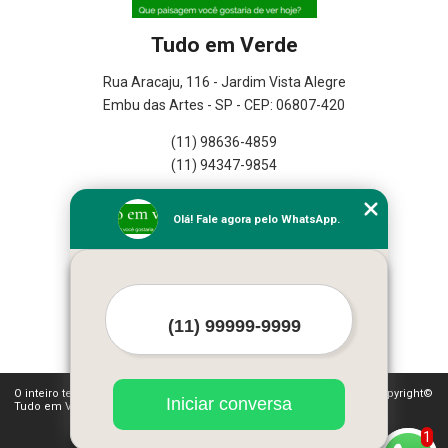
Tudo em Verde
Rua Aracaju, 116 - Jardim Vista Alegre
Embu das Artes - SP - CEP: 06807-420
(11) 98636-4859
(11) 94347-9854
Home
Olá! Fale agora pelo WhatsApp.
Empresa
Missão
Serviços
Contato
Mapa do site
Mais Serviços
O inteiro teor deste site está sujeito à proteção de direitos autorais. Copyright©
Iniciar conversa
Tudo em Verde (Lei 9610 de 19/02/1998)
1