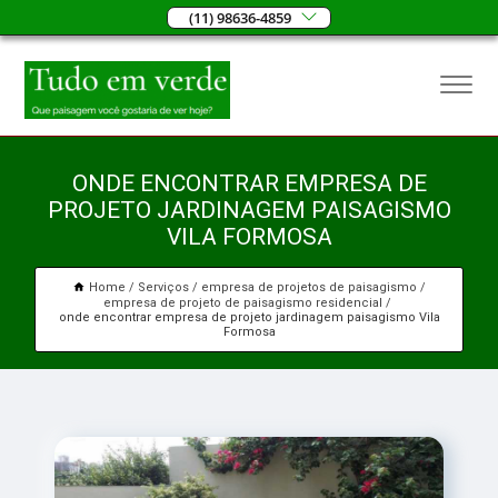
(11) 98636-4859
ONDE ENCONTRAR EMPRESA DE
PROJETO JARDINAGEM PAISAGISMO
VILA FORMOSA
Home
Serviços
empresa de projetos de paisagismo
empresa de projeto de paisagismo residencial
onde encontrar empresa de projeto jardinagem paisagismo Vila
Formosa