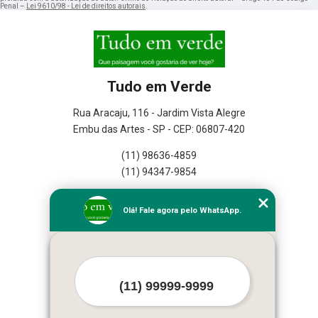
Penal –
Lei 9610/98 - Lei de direitos autorais
.
Tudo em Verde
Rua Aracaju, 116 - Jardim Vista Alegre
Embu das Artes - SP - CEP: 06807-420
(11) 98636-4859
(11) 94347-9854
Home
Olá! Fale agora pelo WhatsApp.
Empresa
Missão
Serviços
Contato
Mapa do site
Mais Serviços