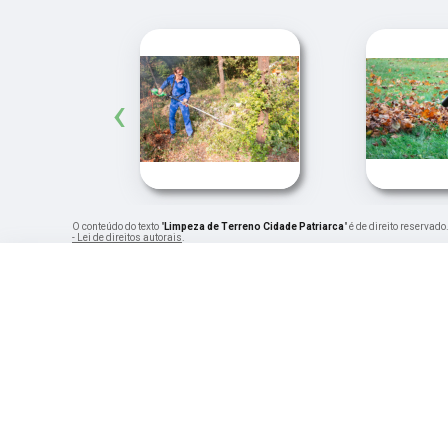
‹
O conteúdo do texto "
Limpeza de Terreno Cidade Patriarca
" é de direito reservad
- Lei de direitos autorais
.