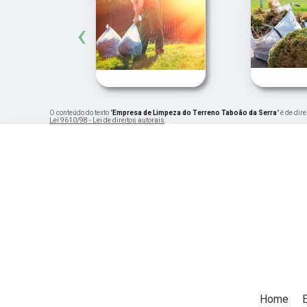
‹
O conteúdo do texto "
Empresa de Limpeza do Terreno Taboão da Serra
" é de di
Lei 9610/98 - Lei de direitos autorais
.
Home