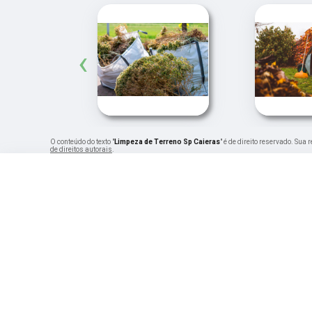
‹
O conteúdo do texto "
Limpeza de Terreno Sp Caieras
" é de direito reservado. Sua
de direitos autorais
.