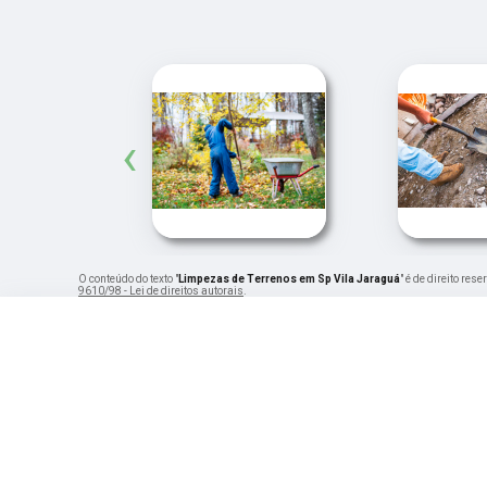
‹
O conteúdo do texto "
Limpezas de Terrenos em Sp Vila Jaraguá
" é de direito re
9610/98 - Lei de direitos autorais
.