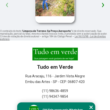
‹
›
O conteúdo do texto "
Limpeza de Terreno Sp Preço Aeroporto
" é de direito reservado. Sua
reprodução, parcial ou total, mesmo citando nossos links, é proibida sem a autorização do autor.
Crime de violação de direito autoral – artigo 184 do Código Penal –
Lei 9610/98 - Lei de direitos
autorais
.
Tudo em Verde
Rua Aracaju, 116 - Jardim Vista Alegre
Embu das Artes - SP - CEP: 06807-420
(11) 98636-4859
(11) 94347-9854
Home
Olá! Fale agora pelo WhatsApp.