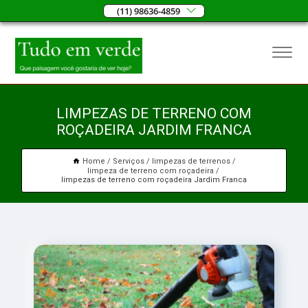
(11) 98636-4859
LIMPEZAS DE TERRENO COM
ROÇADEIRA JARDIM FRANCA
Home
Serviços
limpezas de terrenos
limpeza de terreno com roçadeira
limpezas de terreno com roçadeira Jardim Franca