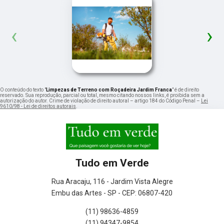
‹
›
O conteúdo do texto "
Limpezas de Terreno com Roçadeira Jardim Franca
" é de direito
reservado. Sua reprodução, parcial ou total, mesmo citando nossos links, é proibida sem a
autorização do autor. Crime de violação de direito autoral – artigo 184 do Código Penal –
Lei
9610/98 - Lei de direitos autorais
.
Tudo em Verde
Rua Aracaju, 116 - Jardim Vista Alegre
Embu das Artes - SP - CEP: 06807-420
(11) 98636-4859
(11) 94347-9854